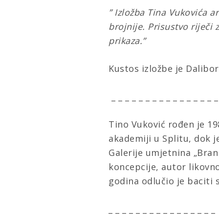
” Izložba Tina Vukovića ar
brojnije. Prisustvo riječ
prikaza.”
Kustos izložbe je Dalibor
_ _ _ _ _ _ _ _ _ _ _ _ _ _ _ 
Tino Vuković
rođen je 19
akademiji u Splitu, dok j
Galerije umjetnina „Bran
koncepcije, autor likovn
godina odlučio je baciti 
_ _ _ _ _ _ _ _ _ _ _ _ _ _ _ _