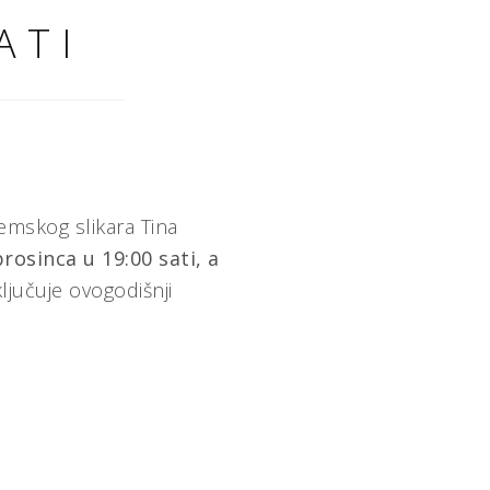
ATI
mskog slikara Tina
prosinca u 19:00 sati
, a
učuje ovogodišnji