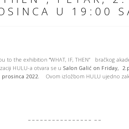
OSINCA U 19:00 S
ou to the exhibition
”
WHAT, IF, THEN” bračkog akade
izaciji HULU-a otvara se u
Salon Galić
on Friday,
2
.
. prosinca 2022.
Ovom izložbom HULU ujedno zaklj
_ _ _ _ _ _ _ _ _ _ _ _ _ _ _ _ _ _