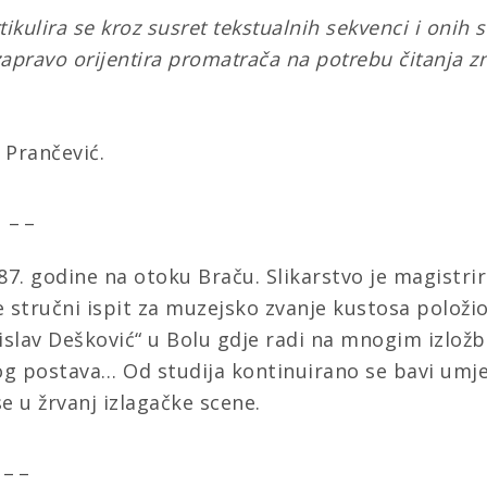
tikulira se kroz susret tekstualnih sekvenci i onih 
i zapravo orijentira promatrača na potrebu čitanja
 Prančević.
_ _ _
87. godine na otoku Braču. Slikarstvo je magistri
e stručni ispit za muzejsko zvanje kustosa položio
islav Dešković“ u Bolu gdje radi na mnogim izlož
og postava… Od studija kontinuirano se bavi umje
se u žrvanj izlagačke scene.
 _ _