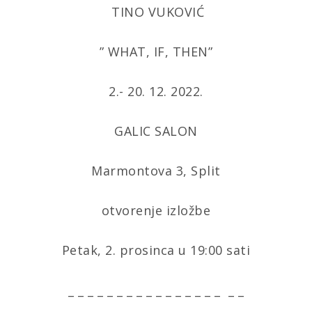
TINO VUKOVIĆ
” WHAT, IF, THEN”
2.- 20. 12. 2022.
GALIC SALON
Marmontova 3, Split
otvorenje izložbe
Petak, 2. prosinca u 19:00 sati
_ _ _ _ _ _ _ _ _ _ _ _ _ _ _ _ _ _