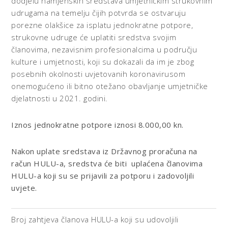
dodjelu namjenskih sredstava umjetničkim strukovnim
udrugama na temelju čijih potvrda se ostvaruju
porezne olakšice za isplatu jednokratne potpore,
strukovne udruge će uplatiti sredstva svojim
članovima, nezavisnim profesionalcima u području
kulture i umjetnosti, koji su dokazali da im je zbog
posebnih okolnosti uvjetovanih koronavirusom
onemogućeno ili bitno otežano obavljanje umjetničke
djelatnosti u 2021. godini.
Iznos jednokratne potpore iznosi 8.000,00 kn.
Nakon uplate sredstava iz Državnog proračuna na
račun HULU-a, sredstva će biti uplaćena članovima
HULU-a koji su se prijavili za potporu i zadovoljili
uvjete.
Broj zahtjeva članova HULU-a koji su udovoljili