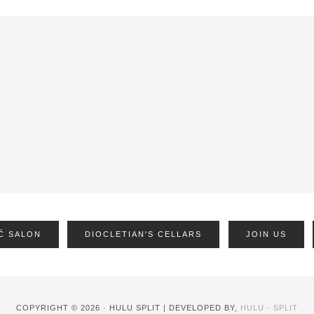
Ć SALON
DIOCLETIAN'S CELLARS
JOIN US
COPYRIGHT © 2026 · HULU SPLIT | DEVELOPED BY,
HULU - SPLIT