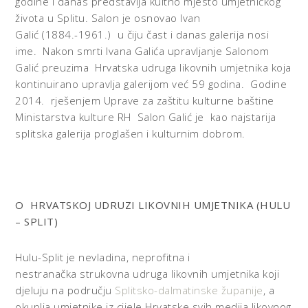
godine i danas predstavlja kultno mjesto umjetničkog
života u Splitu. Salon je osnovao Ivan
Galić (1884.-1961.) u čiju čast i danas galerija nosi
ime. Nakon smrti Ivana Galića upravljanje Salonom
Galić preuzima Hrvatska udruga likovnih umjetnika koja
kontinuirano upravlja galerijom već 59 godina. Godine
2014. rješenjem Uprave za zaštitu kulturne baštine
Ministarstva kulture RH Salon Galić je kao najstarija
splitska galerija proglašen i kulturnim dobrom.
O HRVATSKOJ UDRUZI LIKOVNIH UMJETNIKA (HULU
– SPLIT)
Hulu-Split je nevladina, neprofitna i
nestranačka strukovna udruga likovnih umjetnika koji
djeluju na području
Splitsko-dalmatinske županije
, a
okuplja umjetnike iz cijele Hrvatske svih medija likovnog