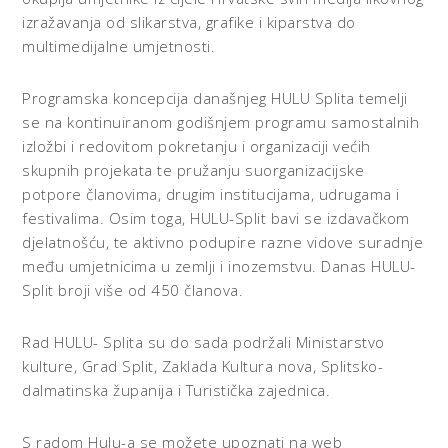
izražavanja od slikarstva, grafike i kiparstva do
multimedijalne umjetnosti.
Programska koncepcija današnjeg HULU Splita temelji
se na kontinuiranom godišnjem programu samostalnih
izložbi i redovitom pokretanju i organizaciji većih
skupnih projekata te pružanju suorganizacijske
potpore članovima, drugim institucijama, udrugama i
festivalima. Osim toga, HULU-Split bavi se izdavačkom
djelatnošću, te aktivno podupire razne vidove suradnje
među umjetnicima u zemlji i inozemstvu. Danas HULU-
Split broji više od 450 članova.
Rad HULU- Splita su do sada podržali Ministarstvo
kulture, Grad Split, Zaklada Kultura nova, Splitsko-
dalmatinska županija i Turistička zajednica.
S radom Hulu-a se možete upoznati na web