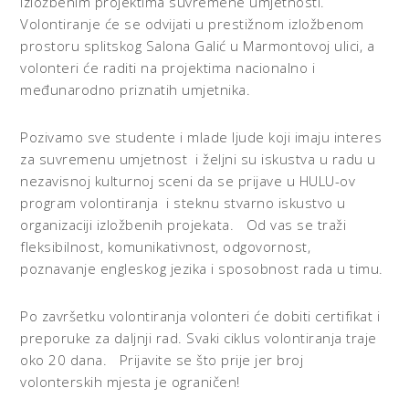
izložbenim projektima suvremene umjetnosti.
Volontiranje će se odvijati u prestižnom izložbenom
prostoru splitskog Salona Galić u Marmontovoj ulici, a
volonteri će raditi na projektima nacionalno i
međunarodno priznatih umjetnika.
Pozivamo sve studente i mlade ljude koji imaju interes
za suvremenu umjetnost i željni su iskustva u radu u
nezavisnoj kulturnoj sceni da se prijave u HULU-ov
program volontiranja i steknu stvarno iskustvo u
organizaciji izložbenih projekata. Od vas se traži
fleksibilnost, komunikativnost, odgovornost,
poznavanje engleskog jezika i sposobnost rada u timu.
Po završetku volontiranja volonteri će dobiti certifikat i
preporuke za daljnji rad. Svaki ciklus volontiranja traje
oko 20 dana. Prijavite se što prije jer broj
volonterskih mjesta je ograničen!