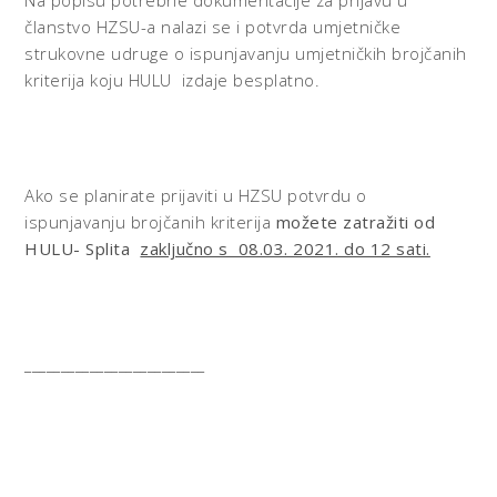
Na popisu potrebne dokumentacije za prijavu u
članstvo HZSU-a nalazi se i potvrda umjetničke
strukovne udruge o ispunjavanju umjetničkih brojčanih
kriterija koju HULU izdaje besplatno.
Ako se planirate prijaviti u HZSU potvrdu o
ispunjavanju brojčanih kriterija
možete zatražiti od
HULU- Splita
zaključno s 08.03. 2021. do 12 sati.
_________________________