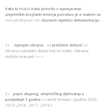
Kako bi HULU izdao potvrdu o ispunjavanju
umjetničkih brojčanih kriterija potrebno je e-mailom na
hulusplit@gmail.com
dostaviti sljedeću dokumentaciju:
1)
ispunjen obrazac
uz
priložene
dokaze
( u
obrascu navedeni dokazi koji se traže). Obrazac
možete preuzeti
here
2)
popis ukupnog umjetničkog djelovanja
u
posljednjih 5 godina
( u word formatu / godine 2020.,
2019.,2018., 2017., 2016.)