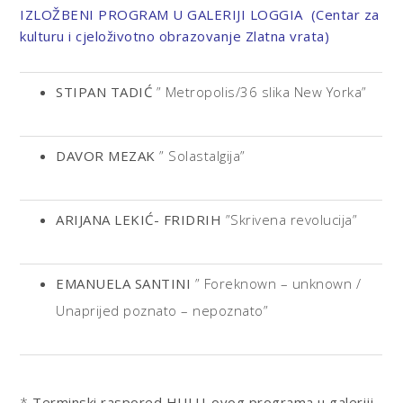
IZLOŽBENI PROGRAM U GALERIJI LOGGIA
(Centar za
kulturu i cjeloživotno obrazovanje Zlatna vrata)
STIPAN TADIĆ
” Metropolis/36 slika New Yorka”
DAVOR MEZAK
” Solastalgija”
ARIJANA LEKIĆ- FRIDRIH
”Skrivena revolucija”
EMANUELA SANTINI
” Foreknown – unknown /
Unaprijed poznato – nepoznato”
*
Terminski raspored HULU-ovog programa u galeriji