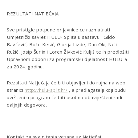
REZULTATI NATJEČAJA
Sve pristigle potpune prijavnice će razmatrati
Umjetnički savjet HULU- Splita u sastavu: Gildo
Bavčević, Božo Kesić, Glorija Lizde, Dan Oki, Neli
Ružić, Josip Šurlin i Loren Živković Kuljiš te ih predložiti
Upravnom odboru za programsku djelatnost HULU-a
za 2024. godinu.
Rezultati Natječaja će biti objavljeni do rujna na web
stranici
http://hulu-split.hr/
, a predlagatelji koji budu
uvršteni u program će biti osobno obaviješteni radi
daljnjih dogovora.
Kontakt za sva pitanja vezana uz Natječaj