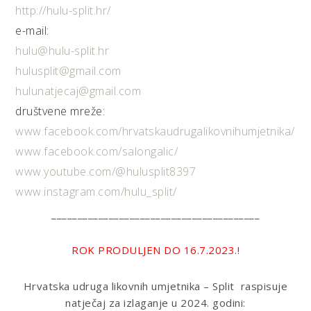
http://hulu-split.hr/
e-mail:
hulu@hulu-split.hr
hulusplit@gmail.com
hulunatjecaj@gmail.com
društvene mreže:
www.facebook.com/hrvatskaudrugalikovnihumjetnika/
www.facebook.com/salongalic/
www.youtube.com/@hulusplit8397
www.instagram.com/hulu_split/
________________________________________
ROK PRODULJEN DO 16.7.2023.!
Hrvatska udruga likovnih umjetnika – Split raspisuje
natječaj za izlaganje u 2024. godini: