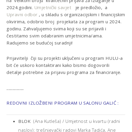
na velikom broju kvalitetnih prijava za izlaganje u
2024.godini.
Umjetnički savjet
je predložio, a
Upravni odbor
, u skladu s organizacijskim i financijskim
okvirima, odobrio broj projekata za program u 2024.
godinu. Zahvaljujemo svima koji su se prijavili i
čestitamo svim odabranim umjetnicima/ama.
Radujemo se budućoj suradnji!
Prijavitelji čiji su projekti uključeni u program HULU-a
bit će uskoro kontaktirani kako bismo dogovorili
detalje potrebne za prijavu programa za financiranje.
_________
REDOVNI IZLOŽBENI PROGRAM U SALONU GALIĆ :
BLOK
(Ana Kutleša) / Umjetnost u kvartu (radni
naslov): trešnjevački radovi Marka Tadića, Ane