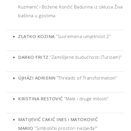
Kuzmanić i Božene Končić Badurina iz ciklusa Živa
baština u gostima
ZLATKO KOZINA
”Suvremena umjetnost 2”
DARKO FRITZ
”Zamišljene budućnosti (Turizam)”
ÚJHÁZI ADRIENN
”Threads of Transformation”
KRISTINA RESTOVIĆ
”Male i druge milosti”
MATIJEVIĆ CAKIĆ INES i MATOKOVIĆ
MARIO
”Simbolički prostori nasljeđa””