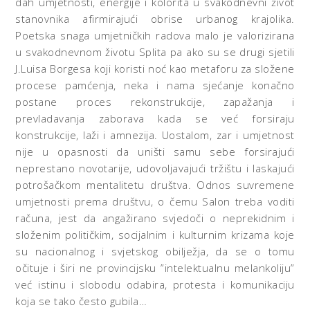
dah umjetnosti, energije i kolorita u svakodnevni život
stanovnika afirmirajući obrise urbanog krajolika.
Poetska snaga umjetničkih radova malo je valorizirana
u svakodnevnom životu Splita pa ako su se drugi sjetili
J.Luisa Borgesa koji koristi noć kao metaforu za složene
procese pamćenja, neka i nama sjećanje konačno
postane proces rekonstrukcije, zapažanja i
prevladavanja zaborava kada se već forsiraju
konstrukcije, laži i amnezija. Uostalom, zar i umjetnost
nije u opasnosti da uništi samu sebe forsirajući
neprestano novotarije, udovoljavajući tržištu i laskajući
potrošačkom mentalitetu društva. Odnos suvremene
umjetnosti prema društvu, o čemu Salon treba voditi
računa, jest da angažirano svjedoči o neprekidnim i
složenim političkim, socijalnim i kulturnim krizama koje
su nacionalnog i svjetskog obilježja, da se o tomu
očituje i širi ne provincijsku ”intelektualnu melankoliju”
već istinu i slobodu odabira, protesta i komunikaciju
koja se tako često gubila…