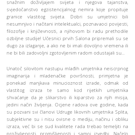
snažnim doživljajem svijeta i njegova tajanstva,
svjedočanstvo egzistencijalnog nemira koje propituje
granice vlastitog svijeta. Dobri su umjetnici bili
nesumnjivo i načitani intelektualci, poznavaoci povijesti,
filozofije i književnosti, a njihovom bi radu prethodile
ozbiljne studije! Učesnici prvih Salona pripremali su se
dugo za izlaganje, a ako ne bi imali dovoljno vremena ili
ne bi bili zadovoljni zgotovljenim radom odustajali su…
Unatoč silovitom nastupu mlađih umjetnika neiscrpnog
imaginarija i mladenačke površnosti, primjetna je
ponekad manjkava minucioznost izrade, odmak od
vlastitog izraza te samo kod rijetkih umjetnika
shvaćanje da je slikarstvo ili kiparstvo za njih misija,
jedini način življenja. Ocjene radova ove godine, kada
su pozvani svi članovi Udruge likovnih umjetnika Splita,
subjektivne su i nisu ovisne o mediju, načinu i obliku
izraza, već bi se sud kvalitete rada trebao temeljiti na
proživljenosti, promišljenosti i samoj izvedbi. Načelo