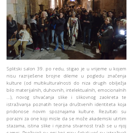
Splitski salon 39. po redu, stigao je u vrijeme u kojem
nisu razriješene brojne dileme u pogledu značenja
kulture (od multikulturalnosti do niza drugih obilježja
bilo materijalnih, duhovnih, intelektualnih, emocionalnih
…), novog shvaćanja slike i slikovnog zaokreta te
istraživanja poznatih teorija društvenih identiteta koja
pridonose novim spoznajama kulture. Rezultati su
porazni za one koji misle da se može akademski utrtim
stazama, istina slike i njezina stvarnost traži se u njoj
samoj. Preživjeli su oni koji nisu čekali već su istraživali