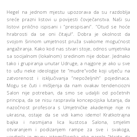
Hegel na jednom mjestu upozorava da su razdoblja
sreće prazni listovi u povijesti čovječanstva. Naši su
listovi prilično ispisani i ”preispisani”. ”Otud se hoće
hrabrosti da se oni čitaju!”. Dobra je okolnost da
svojom širinom umjetnost pruža svakome mogućnost
angažiranja. Kako kod nas stvari stoje, odnos umjetnika
sa socijalnom (lokalnom) sredinom nije dobar. Jednako
tako i grupiranja unutar Udruge, a najgore je ako u sve
to uđu neke ideologije te ”mudre”vođe koji utječu na
zatvorenost i isključivanja ”nepoželjnih” pojedinaca.
Mogu se čuti i mišljenja da nam ovakav tendenciozni
Salon nije potreban, da smo se udaljili od početnih
principa, da se nisu raspravila koncepcijska lutanja, da
nazočnost profesora s Umjetničke akademije nije ni
ukrasna, ostaje da se vidi kamo idemo! Kratkotrajna
bajka i nasmijana lica kustosa Salona, smjelim
otvaranjem i podizanjem rampe za sve i svakoga,
ujedinila je grupu istomišljenika oko parole ”Hajde da