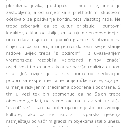
pluralizma jezika, postupaka i medija legitimno je
zastupljeno, a od umjetnika s prethodnim iskustvom
očekivalo se poštivanje kontinuiteta vlastitog rada. Ne
treba zaboraviti da se kulturi pripisuje i buntovni
karakter, otklon od zbilje, jer se njome prenose ideje i
umjetnikovi osjećaji te pomiču granice. S obzirom na
činjenicu da su brojni umjetnici donosili svoje starije
radove uvijek treba ”s obzirom” i s uvažavanjem
vremenskog razdoblja valorizirati njihov značaj,
osjetljivost i predanost koja se najviše realizira duhom
slike. Još uvijek je u nas primjetno nedovoljno
pobornika eksperimentalne umjetničke scene, koja je i
u manje razvijenim sredinama obodrena i podržana. S
tim u vezi tek bih spomenuo da na Salon treba
otvoreno gledati, ne samo kao na atraktivni turistički
”event” već i kao na potencijalno mjesto proizvodnje
kulture, tako da se likovna i kiparska rješenja
razmještaju po važnim gradskim objektima i tako unesu