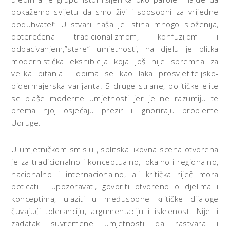
pokažemo svijetu da smo živi i sposobni za vrijedne
poduhvate!” U stvari naša je istina mnogo složenija,
opterećena tradicionalizmom, konfuzijom i
odbacivanjem,”stare” umjetnosti, na djelu je plitka
modernistička ekshibicija koja još nije spremna za
velika pitanja i doima se kao laka prosvjetiteljsko-
bidermajerska varijanta! S druge strane, političke elite
se plaše moderne umjetnosti jer je ne razumiju te
prema njoj osjećaju prezir i ignoriraju probleme
Udruge.
U umjetničkom smislu , splitska likovna scena otvorena
je za tradicionalno i konceptualno, lokalno i regionalno,
nacionalno i internacionalno, ali kritička riječ mora
poticati i upozoravati, govoriti otvoreno o djelima i
konceptima, ulaziti u međusobne kritičke dijaloge
čuvajući toleranciju, argumentaciju i iskrenost. Nije li
zadatak suvremene umjetnosti da rastvara i