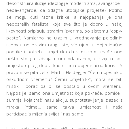
dekonstruira iluzije ideologije modernizma, avangarde i
neoavangarde, da odagna utopijske projekte? Potiho
se mogu čuti razne kritike, a najopasnija je ona
nedozrelih fatalista, koja sve što je dobro u našoj
likovnosti pripisuju stranim izvorima, po sistemu ”copy-
paste”. Namjerno ne ulazim u vrednovanje pojedinih
radova, ne pravim rang liste, vjerujem u pojedinačne
poetike i potrebu umjetnika da s mukom iznađe ono
nešto što ga izdvaja i čini odabranim, u svijetu koji
umjesto općeg dobra kao cilj ima pojedinačnu korist. S
pravom se pita veliki Martin Heidegger ”Čemu pjesnik u
oskudnom vremenu? Čemu umjetnik?”, mora se biti
mistik i borac da bi se opstalo u ovom vremenu!
Najposlije, samo ona umjetnost koja pokreće, pomiče i
sumnja, koja traži našu akciju, suprotstavljanje izlazak iz
mraka intime… samo takva umjetnost i naša
participacija mijenja svijet i nas same.
I za kraja….neka smo sišli u podrume Palače, u