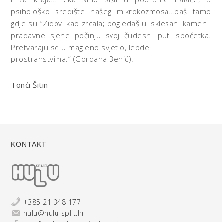
psihološko središte našeg mikrokozmosa…baš tamo
gdje su ”Zidovi kao zrcala; pogledaš u isklesani kamen i
pradavne sjene počinju svoj čudesni put ispočetka.
Pretvaraju se u magleno svjetlo, lebde
prostranstvima.” (Gordana Benić).
Tonći Šitin
KONTAKT
+385 21 348 177
hulu@hulu-split.hr