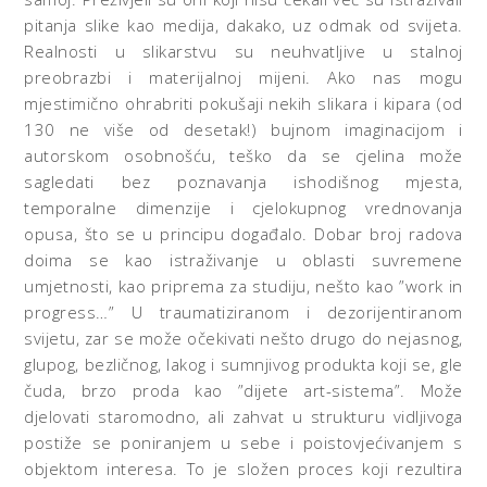
pitanja slike kao medija, dakako, uz odmak od svijeta.
Realnosti u slikarstvu su neuhvatljive u stalnoj
preobrazbi i materijalnoj mijeni. Ako nas mogu
mjestimično ohrabriti pokušaji nekih slikara i kipara (od
130 ne više od desetak!) bujnom imaginacijom i
autorskom osobnošću, teško da se cjelina može
sagledati bez poznavanja ishodišnog mjesta,
temporalne dimenzije i cjelokupnog vrednovanja
opusa, što se u principu događalo. Dobar broj radova
doima se kao istraživanje u oblasti suvremene
umjetnosti, kao priprema za studiju, nešto kao ”work in
progress…” U traumatiziranom i dezorijentiranom
svijetu, zar se može očekivati nešto drugo do nejasnog,
glupog, bezličnog, lakog i sumnjivog produkta koji se, gle
čuda, brzo proda kao ”dijete art-sistema”. Može
djelovati staromodno, ali zahvat u strukturu vidljivoga
postiže se poniranjem u sebe i poistovjećivanjem s
objektom interesa. To je složen proces koji rezultira