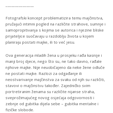
_______________
Fotografski koncept problematizira temu majčinstva,
pružajući intimni pogled na različite strahove, sumnje i
samopropitivanja s kojima se autorica i njezine bliske
prijateljice suočavaju u razdoblju života u kojem
planiraju postati majke, ili to već jesu.
Ova generacija mladih žena u prosjeku rađa kasnije i
manji broj djece, nego što su, ne tako davno, rađale
njihove majke. Nije neuobičajeno da neke žene odluče
ne postati majke. Razlozi za odgađanje ili
neostvarivanje majčinstva za svaku od njih su različiti,
stavovi o majčinstvu također. Zajedničko svim
portretiranim ženama su različite nijanse straha,
sveprožimajućeg novog osjećaja odgovornosti i
zebnje od gubitka dijela sebe – gubitka mentalne i
fizičke slobode.