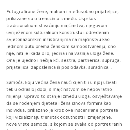
Fotografirane žene, mahom i međusobno prijateljice,
prikazane su u trenucima između. Usprkos
tradicionalnom shvaćanju majčinstva, njegovom
uvriježenom kulturalnom konstruktu i određenim
svjetonazorskim inzistiranjima na majčinstvu kao
jedinom putu prema ženskom samoostvarenju, ono
nije, niti je ikada bilo, jedina i najvažnija uloga žene.
Ona je ujedno i nečija kći, sestra, partnerica, supruga,
prijateljica, zaposlenica ili poslodavka, suradnica…
Samoća, koju većina žena nauči cijeniti i u njoj uživati
tek u odrasloj dobi, s majčinstvom se nepovratno
mijenja. Upravo to stanje između uloga, osvještavanje
da se rođenjem djeteta i žena iznova formira kao
individua, prikazano je kroz ove inscenirane portrete,
koji vizualiziraju trenutak odsutnosti i izmijenjene,
nove vrste samoće, s kojom se svaka od portretiranih