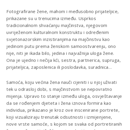
Fotografirane žene, mahom i međusobno prijateljice,
prikazane su u trenucima između. Usprkos
tradicionalnom shvaćanju majčinstva, njegovom
uvriježenom kulturalnom konstruktu i određenim
svjetonazorskim inzistiranjima na majčinstvu kao
jedinom putu prema ženskom samoostvarenju, ono
nije, niti je ikada bilo, jedina i najvažnija uloga žene.
Ona je ujedno i nečija kći, sestra, partnerica, supruga,
prijateljica, zaposlenica ili poslodavka, suradnica…
Samoća, koju većina žena nauči cijeniti i u njoj uživati
tek u odrasloj dobi, s majčinstvom se nepovratno
mijenja. Upravo to stanje između uloga, osvještavanje
da se rođenjem djeteta i žena iznova formira kao
individua, prikazano je kroz ove inscenirane portrete,
koji vizualiziraju trenutak odsutnosti i izmijenjene,
nove vrste samoće, s kojom se svaka od portretiranih