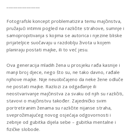
_______________
Fotografski koncept problematizira temu majčinstva,
pružajući intimni pogled na različite strahove, sumnje i
samopropitivanja s kojima se autorica i njezine bliske
prijateljice suočavaju u razdoblju života u kojem
planiraju postati majke, ili to već jesu.
Ova generacija mladih žena u prosjeku rađa kasnije i
manji broj djece, nego što su, ne tako davno, rađale
njihove majke. Nije neuobičajeno da neke žene odluče
ne postati majke. Razlozi za odgađanje ili
neostvarivanje majčinstva za svaku od njih su različiti,
stavovi o majčinstvu također. Zajedničko svim
portretiranim ženama su različite nijanse straha,
sveprožimajućeg novog osjećaja odgovornosti i
zebnje od gubitka dijela sebe – gubitka mentalne i
fizičke slobode.