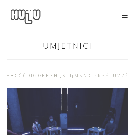
UMJETNICI
A
B
C
Č
Ć
D
Dž
Đ
E
F
G
H
I
J
K
L
Lj
M
N
Nj
O
P
R
S
Š
T
U
V
Z
Ž