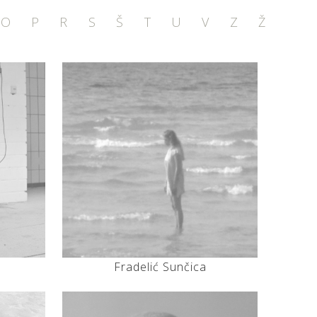
O
P
R
S
Š
T
U
V
Z
Ž
Fradelić Sunčica