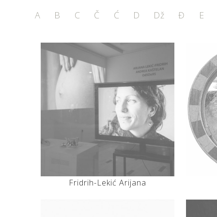
A
B
C
Č
Ć
D
Dž
Đ
E
Fridrih-Lekić Arijana