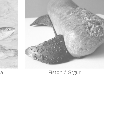
na
Fistonić Grgur