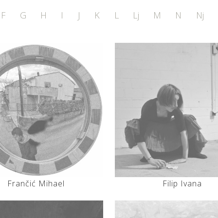
F
G
H
I
J
K
L
Lj
M
N
Nj
Frančić Mihael
Filip Ivana