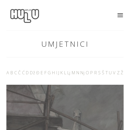
UMJETNICI
A
B
C
Č
Ć
D
Dž
Đ
E
F
G
H
I
J
K
L
Lj
M
N
Nj
O
P
R
S
Š
T
U
V
Z
Ž