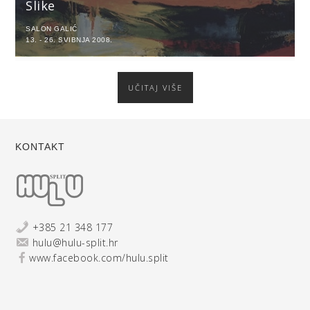
Slike
SALON GALIĆ
13. - 26. SVIBNJA 2008.
UČITAJ VIŠE
KONTAKT
+385 21 348 177
hulu@hulu-split.hr
www.facebook.com/hulu.split