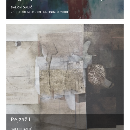
SALON GALIĆ
25. STUDENOG - 09. PROSINCA 2008.
Pejzaž II
SALON GALIĆ