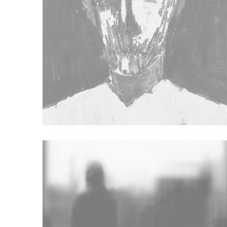
Izložba Petra Katavića