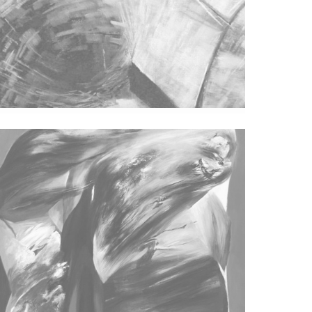
U Potrazi Za Unutrašnjim
Pulsiranjem Slike