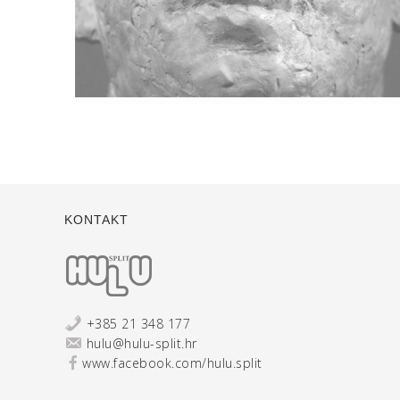
Cirkus
KONTAKT
+385 21 348 177
hulu@hulu-split.hr
www.facebook.com/hulu.split