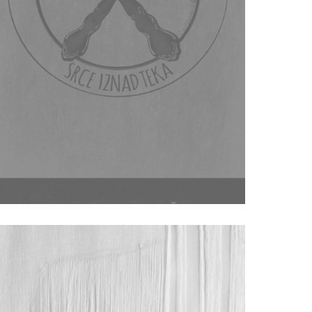
Umjetnici I Umjetnice Zajedno Za
Životinje