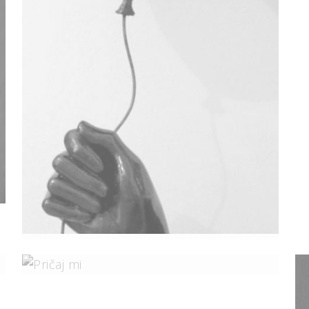
Gdje? Tko? Što?