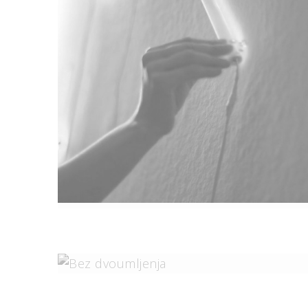
Likovno Djelo U Percepciji
Slijepih Osoba