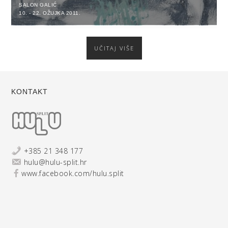
SALON GALIĆ
10. - 22. OŽUJKA 2011.
UČITAJ VIŠE
KONTAKT
+385 21 348 177
hulu@hulu-split.hr
www.facebook.com/hulu.split