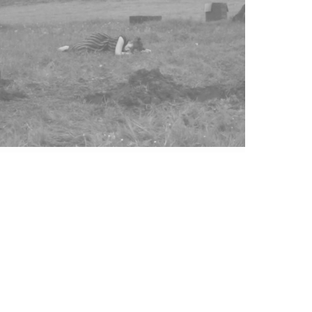
Filozofija Davnog Doba: Mačak
Viktor