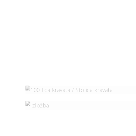
U Međuprostoru
Izložba