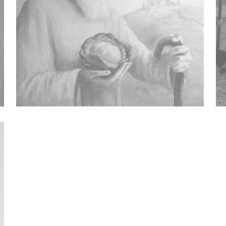
Izložba O Sreći I Sjeti ( I Sjeta Je
Sreća)