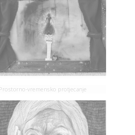
Putovanje U Prošlost
Prostorno-Vremensko
Protjecanje