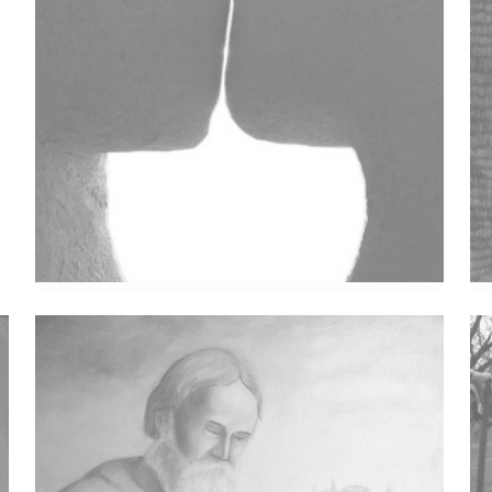
Da Ne Bi Prošlo Obličje