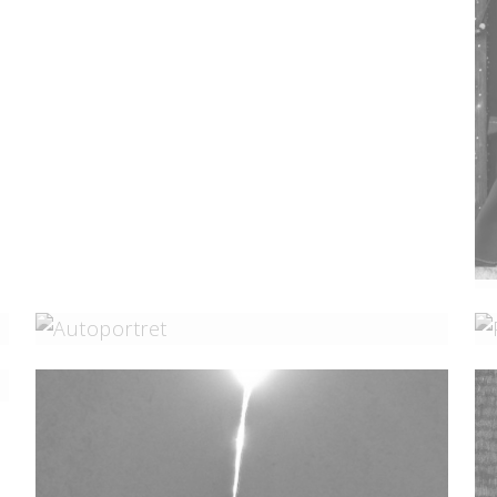
Dalmacija, Pogled U Svijet
Autoportret