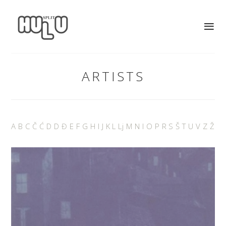
ARTISTS
A
B
C
Č
Ć
D
D
Đ
E
F
G
H
I
J
K
L
Lj
M
N
I
O
P
R
S
Š
T
U
V
Z
Ž